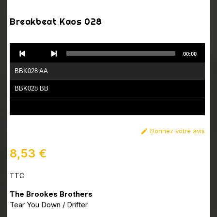
Breakbeat Kaos 028
Audio
00:00
Player
BBK028 AA
BBK028 BB
Donnez votre avis

8,53 €
TTC
The Brookes Brothers
Tear You Down / Drifter