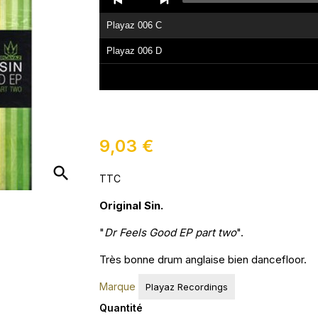
Player
Playaz 006 C
Playaz 006 D
9,03 €
search
TTC
Original Sin.
"
Dr Feels Good EP part two
".
Très bonne drum anglaise bien dancefloor.
Marque
Playaz Recordings
Quantité