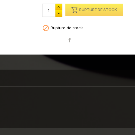

RUPTURE DE STOCK

Rupture de stock
Partager