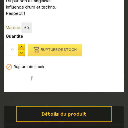
Du pur son à l'anglaise.
Influence drum et techno.
Respect !
Marque
50
Quantité

RUPTURE DE STOCK

Rupture de stock
Partager
Détails du produit