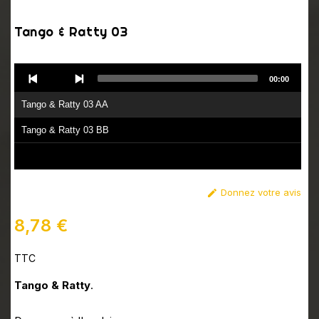
Tango & Ratty 03
Audio
00:00
Player
Tango & Ratty 03 AA
Tango & Ratty 03 BB
Donnez votre avis

8,78 €
TTC
Tango & Ratty
.