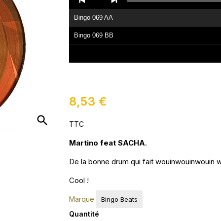
Player
Bingo 069 AA
Bingo 069 BB
8,53 €
search
TTC
Martino feat SACHA
.
De la bonne drum qui fait wouinwouinwouin 
Cool !
Marque
Bingo Beats
Quantité