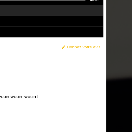
00:00
Donnez votre avis

wouin wouin-wouin !