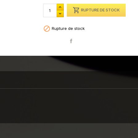

RUPTURE DE STOCK

Rupture de stock
Partager