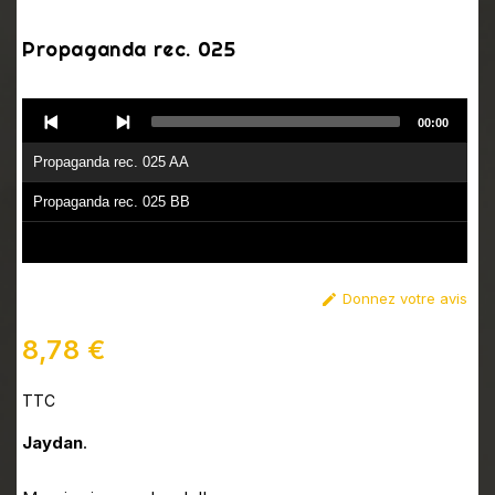
Propaganda rec. 025
Audio
00:00
Player
Propaganda rec. 025 AA
Propaganda rec. 025 BB
Donnez votre avis

8,78 €
TTC
Jaydan
.