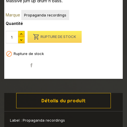
Massive jum up drum'n'bass.
Marque
Propaganda recordings
Quantité

RUPTURE DE STOCK

Rupture de stock
Partager
Détails du produit
Label :
Propaganda recordings