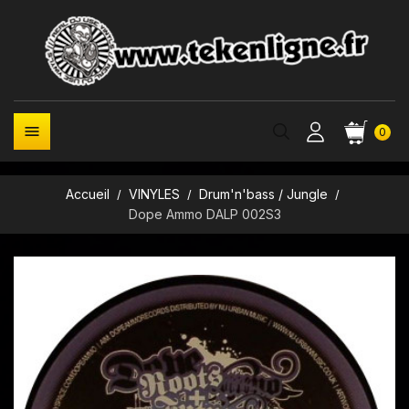

0
Accueil
VINYLES
Drum'n'bass / Jungle
Dope Ammo DALP 002S3