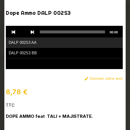
Dope Ammo DALP 002S3
Audio
00:00
Player
DALP 002S3 AA
DALP 002S3 BB
Donnez votre avis

8,78 €
TTC
DOPE AMMO feat TALI + MAJISTRATE
.