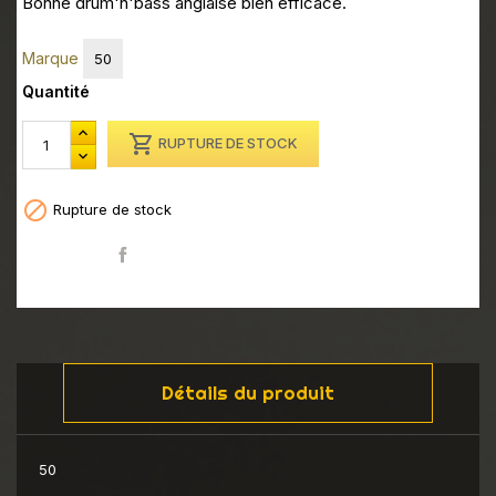
Bonne drum'n'bass anglaise bien efficace.
Marque
50
Quantité

RUPTURE DE STOCK

Rupture de stock
Partager
Détails du produit
50