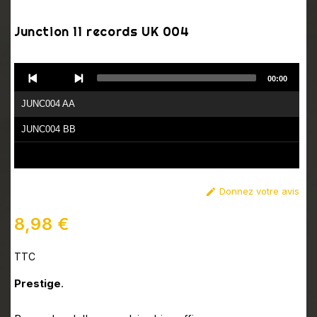
Junction 11 records UK 004
Audio
00:00
Player
JUNC004 AA
JUNC004 BB
Donnez votre avis

8,98 €
TTC
Prestige
.