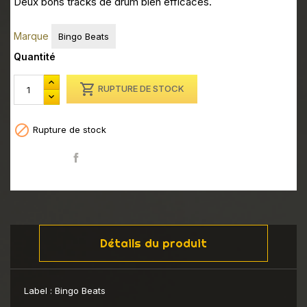
Deux bons tracks de drum bien efficaces.
Marque
Bingo Beats
Quantité

RUPTURE DE STOCK

Rupture de stock
Partager
Détails du produit
Label :
Bingo Beats