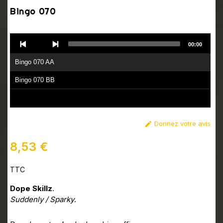
Bingo 070
Audio
00:00
Player
Bingo 070 AA
Bingo 070 BB
Donnez votre avis

8,53 €
TTC
Dope Skillz
.
Suddenly / Sparky
.