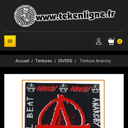

0
Accueil
Tentures
DIVERS
Tenture Anarchy