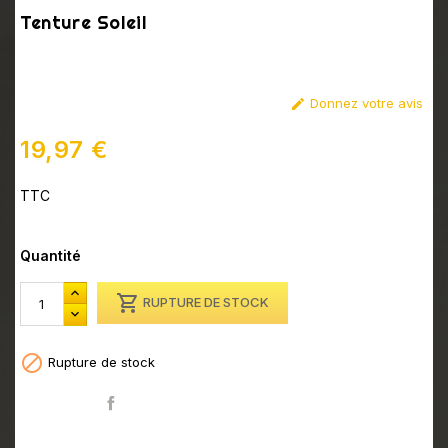
Tenture Soleil
Donnez votre avis

19,97 €
TTC
NULL
Quantité

RUPTURE DE STOCK

Rupture de stock
Partager