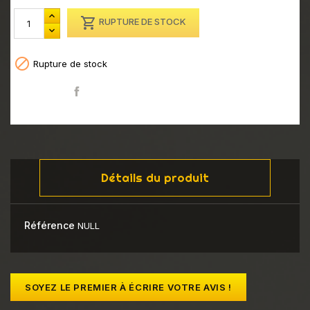

RUPTURE DE STOCK

Rupture de stock
Partager
Détails du produit
Référence
NULL
SOYEZ LE PREMIER À ÉCRIRE VOTRE AVIS !