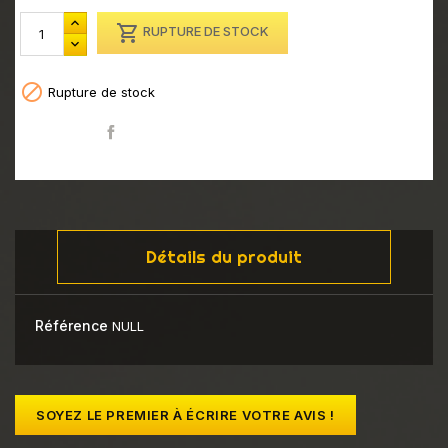

RUPTURE DE STOCK

Rupture de stock
Partager
Détails du produit
Référence
NULL
SOYEZ LE PREMIER À ÉCRIRE VOTRE AVIS !