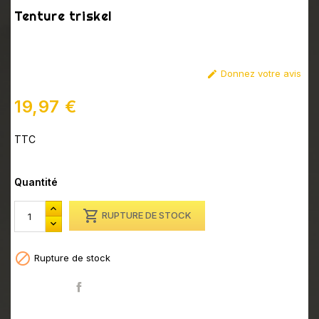
Tenture triskel
Donnez votre avis

19,97 €
TTC
NULL
Quantité

RUPTURE DE STOCK

Rupture de stock
Partager