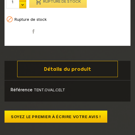

RUPTURE DE STOCK

Rupture de stock
Partager
Détails du produit
Référence
TENT.OVAL.CELT
SOYEZ LE PREMIER À ÉCRIRE VOTRE AVIS !