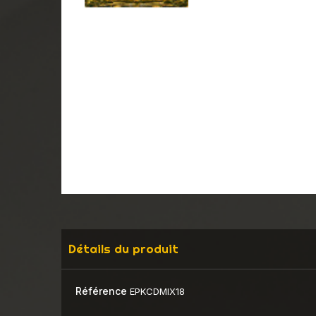
Détails du produit
Référence
EPKCDMIX18