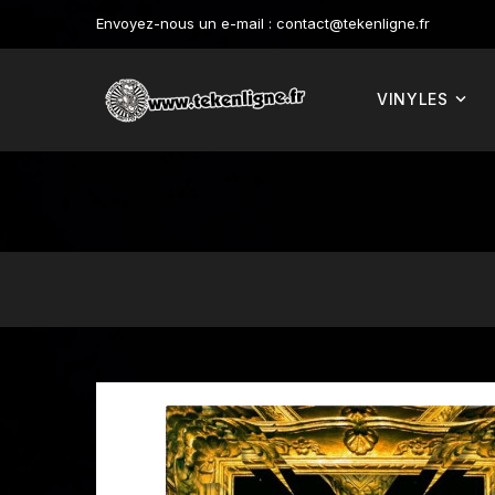
Envoyez-nous un e-mail :
contact@tekenligne.fr
VINYLES