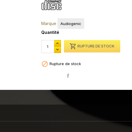
Marque
Audiogenic
Quantité

RUPTURE DE STOCK

Rupture de stock
Partager