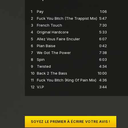
1
Pay
1:06
2
Fuck You Bitch (The Trappist Mix)
5:47
3
French Touch
7:30
4
Original Hardcore
5:33
5
Allez Vous Faire Enculer
6:07
6
Plan Baise
0:42
7
We Got The Power
7:38
8
Spin
6:03
9
Twisted
4:34
10
Back 2 The Bass
10:00
11
Fuck You Bitch (King Of Pain Mix)
4:36
12
V.I.P
3:44
SOYEZ LE PREMIER À ÉCRIRE VOTRE AVIS !