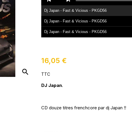
Player
Dj Japan - Fast & Vicious - PKGD56
Dj Japan - Fast & Vicious - PKGD56
Dj Japan - Fast & Vicious - PKGD56
Dj Japan - Fast & Vicious - PKGD56
Dj Japan - Fast & Vicious - PKGD56
16,05 €
Dj Japan - Fast & Vicious - PKGD56
search
TTC
Dj Japan - Fast & Vicious - PKGD56
Dj Japan - Fast & Vicious - PKGD56
DJ Japan
.
CD douze titres frenchcore par dj Japan !!