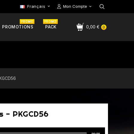
Français
Mon Compte

PROMO
PROMO
PROMOTIONS
PACK
0,00 €
0
 PKGCD56
ous - PKGCD56