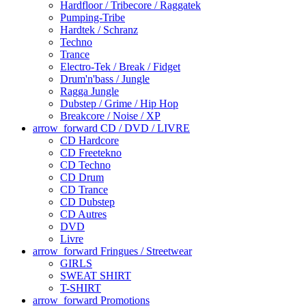
Hardfloor / Tribecore / Raggatek
Pumping-Tribe
Hardtek / Schranz
Techno
Trance
Electro-Tek / Break / Fidget
Drum'n'bass / Jungle
Ragga Jungle
Dubstep / Grime / Hip Hop
Breakcore / Noise / XP
arrow_forward
CD / DVD / LIVRE
CD Hardcore
CD Freetekno
CD Techno
CD Drum
CD Trance
CD Dubstep
CD Autres
DVD
Livre
arrow_forward
Fringues / Streetwear
GIRLS
SWEAT SHIRT
T-SHIRT
arrow_forward
Promotions