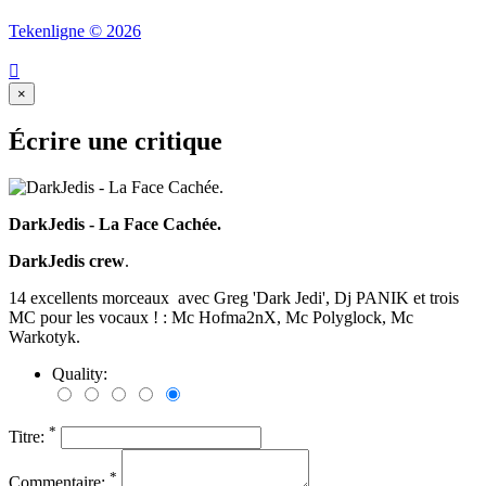
Tekenligne © 2026

×
Écrire une critique
DarkJedis - La Face Cachée.
DarkJedis crew
.
14 excellents morceaux avec Greg 'Dark Jedi', Dj PANIK et trois
MC pour les vocaux ! : Mc Hofma2nX, Mc Polyglock, Mc
Warkotyk.
Quality:
*
Titre:
*
Commentaire: