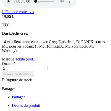

Donnez votre avis
19,06 €
TTC
DarkJedis crew
.
14 excellents morceaux avec Greg 'Dark Jedi', Dj PANIK et trois
MC pour les vocaux ! : Mc Hofma2nX, Mc Polyglock, Mc
Warkotyk.
Marque
Tekita prod.
Quantité

Rupture de stock

Rupture de stock
Partager
Partager
Détails du produit