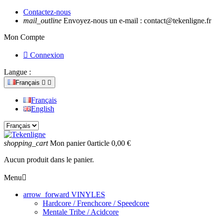
Contactez-nous
mail_outline
Envoyez-nous un e-mail :
contact@tekenligne.fr
Mon Compte

Connexion
Langue :
Français


Français
English
shopping_cart
Mon panier
0
article
0,00 €
Aucun produit dans le panier.
Menu

arrow_forward
VINYLES
Hardcore / Frenchcore / Speedcore
Mentale Tribe / Acidcore