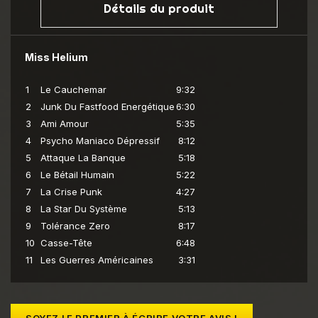
Détails du produit
Miss Helium
1
Le Cauchemar
9:32
2
Junk Du Fastfood Energétique
6:30
3
Ami Amour
5:35
4
Psycho Maniaco Dépressif
8:12
5
Attaque La Banque
5:18
6
Le Bétail Humain
5:22
7
La Crise Punk
4:27
8
La Star Du Système
5:13
9
Tolérance Zero
8:17
10
Casse-Tête
6:48
11
Les Guerres Américaines
3:31