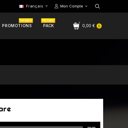
Français
Mon Compte

PROMO
PROMO
PROMOTIONS
PACK
0,00 €
0
are