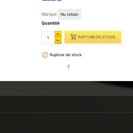
Street Life CD01
Marque
Nu Urban
Street Life CD01
Quantité
Street Life CD01

RUPTURE DE STOCK

Rupture de stock
Partager