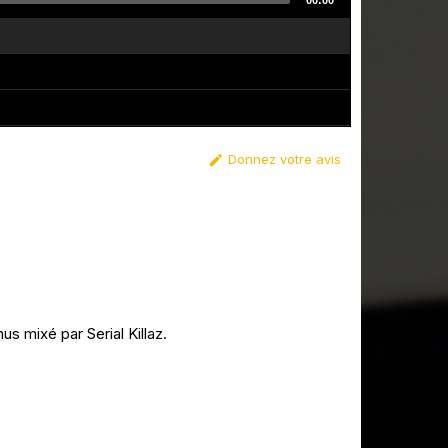
00:00
Donnez votre avis

s mixé par Serial Killaz.