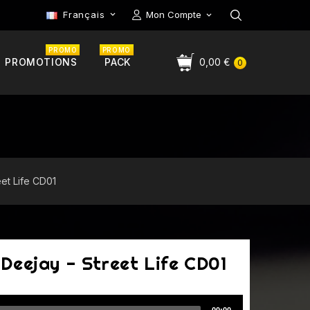
Français
Mon Compte

PROMO
PROMO
PROMOTIONS
PACK
0,00 €
0
et Life CD01
Deejay - Street Life CD01