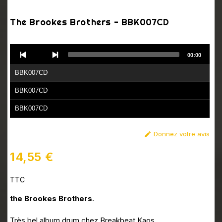
The Brookes Brothers - BBK007CD
Audio
00:00
Player
BBK007CD
BBK007CD
BBK007CD
BBK007CD
Donnez votre avis

BBK007CD
14,55 €
BBK007CD
TTC
BBK007CD
BBK007CD
the Brookes Brothers
.
BBK007CD
Très bel album drum chez Breakbeat Kaos.