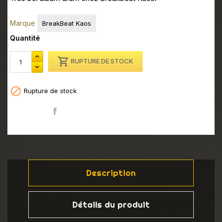
BBK007CD
Marque
BreakBeat Kaos
BBK007CD
Quantité
BBK007CD

RUPTURE DE STOCK
BBK007CD
BBK007CD

Rupture de stock
Partager
Description
Détails du produit