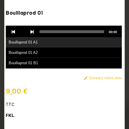
Bouillaprod 01
Audio
00:00
Player
Bouillaprod 01 A1
Bouillaprod 01 A2
Bouillaprod 01 B1
Bouillaprod 01 B2
Donnez votre avis

Bouillaprod 01 B3
9,00 €
TTC
FKL.