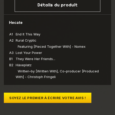
Détails du produit
Hecate
A1
End It This Way
A2
Rural Cryptic
Featuring [Pieced Together With] - Nomex
A3
Lost Your Power
B1
They Were Her Friends...
B2
Häxeplatz
Written-by [Written With], Co-producer [Produced
With] - Christoph Fringeli
SOYEZ LE PREMIER À ÉCRIRE VOTRE AVIS !