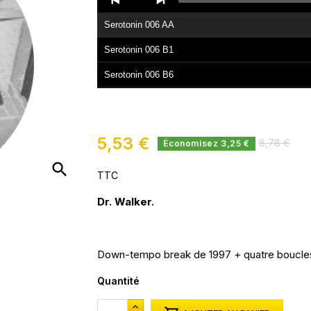
Player
Serotonin 006 AA
Serotonin 006 B1
Serotonin 006 B6
5,53 €
8,78 €
Économisez 3,25 €
search
TTC
Dr. Walker.
Down-tempo break de 1997 + quatre boucles 
Quantité