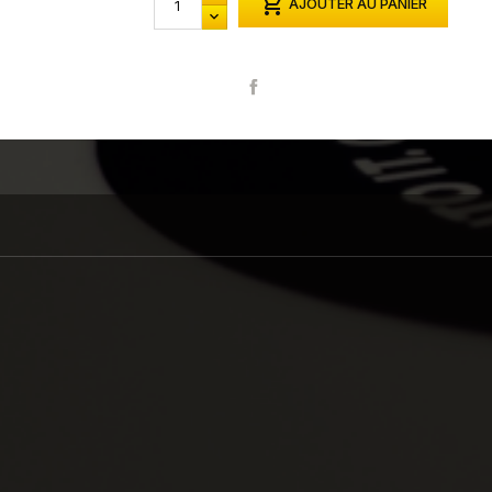

AJOUTER AU PANIER
Partager