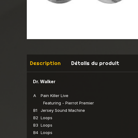
Description
Détails du produit
Dr. Walker
A
Pain Killer Live
Featuring - Pierrot Premier
B1
Jersey Sound Machine
B2
Loops
B3
Loops
B4
Loops