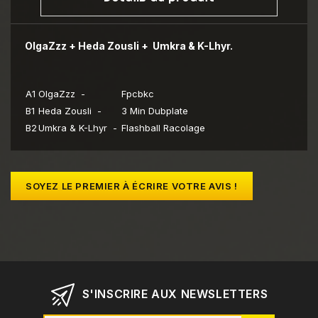
OlgaZzz + Heda Zousli + Umkra & K-Lhyr.
A1
OlgaZzz -
Fpcbkc
B1
Heda Zousli -
3 Min Dubplate
B2
Umkra & K-Lhyr -
Flashball Racolage
SOYEZ LE PREMIER À ÉCRIRE VOTRE AVIS !
S'INSCRIRE AUX NEWSLETTERS