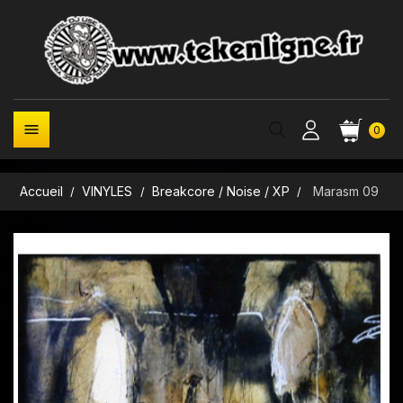

0
Accueil
VINYLES
Breakcore / Noise / XP
Marasm 09