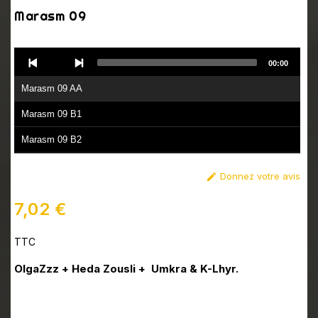
Marasm 09
Audio
00:00
Player
Marasm 09 AA
Marasm 09 B1
Marasm 09 B2
Donnez votre avis

7,02 €
TTC
OlgaZzz + Heda Zousli + Umkra & K-Lhyr.