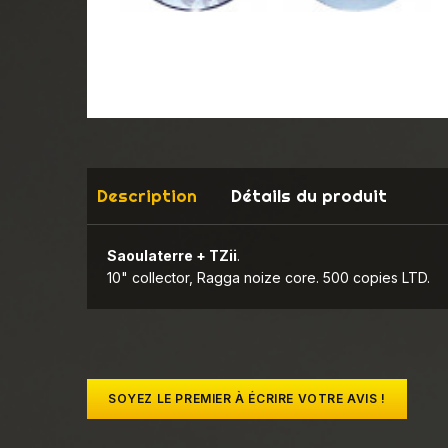
Description
Détails du produit
Saoulaterre + TZii
.
10" collector, Ragga noize core. 500 copies LTD.
SOYEZ LE PREMIER À ÉCRIRE VOTRE AVIS !