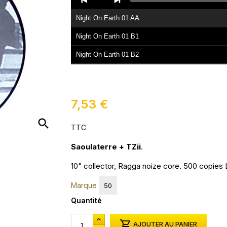
Player
Night On Earth 01 AA
Night On Earth 01 B1
Night On Earth 01 B2
7,53 €
search
TTC
Saoulaterre + TZii
.
10" collector, Ragga noize core. 500 copies
Marque
50
Quantité

AJOUTER AU PANIER