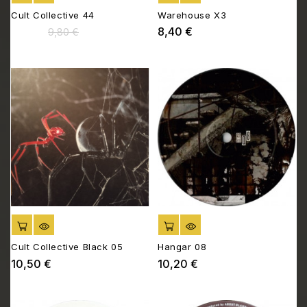
Cult Collective 44
Warehouse X3
8,99 €
8,40 €
Prix
Prix
Prix
9,80 €
de
base
AJOUTER AU PANIER
AJOUTER AU PANIER
Cult Collective Black 05
Hangar 08
10,50 €
10,20 €
Prix
Prix