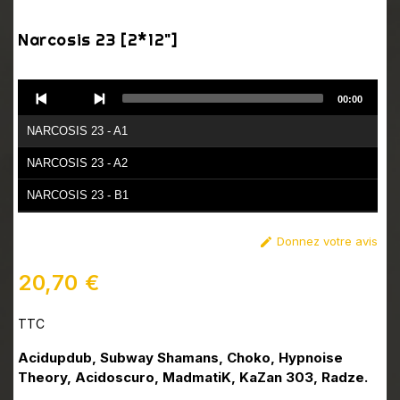
Narcosis 23 [2*12"]
Audio
00:00
Player
NARCOSIS 23 - A1
NARCOSIS 23 - A2
NARCOSIS 23 - B1
NARCOSIS 23 - B2
Donnez votre avis

NARCOSIS 23 - C1
20,70 €
NARCOSIS 23 - C2
TTC
NARCOSIS 23 - D1
NARCOSIS 23 - D2
Acidupdub, Subway Shamans, Choko, Hypnoise
Theory, Acidoscuro, MadmatiK, KaZan 303, Radze.