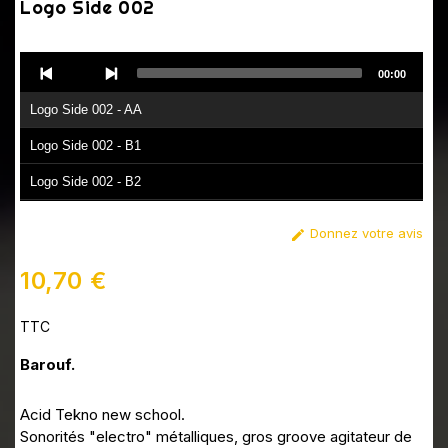
Logo Side 002
Audio
00:00
Player
Logo Side 002 - AA
Logo Side 002 - B1
Logo Side 002 - B2
Donnez votre avis

10,70 €
TTC
Barouf.
Acid Tekno new school.
Sonorités "electro" métalliques, gros groove agitateur de