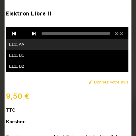
Elektron Libre 11
Audio
00:00
Player
EL11 AA
EL11 B1
EL11 B2
Donnez votre avis

9,50 €
TTC
Karsher.