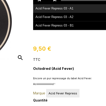
Player
Acid Fever Repress 03 - A1
Acid Fever Repress 03 - A2
Acid Fever Repress 03 - B1
Acid Fever Repress 03 - B2
9,50 €
search
TTC
Octodred (Acid Fever)
.
Encore un pur repressage du label Acid Fever.
Aciiiiiiiiiiiiiiiiiiiiiid !
Marque
Acid Fever Repress
Quantité