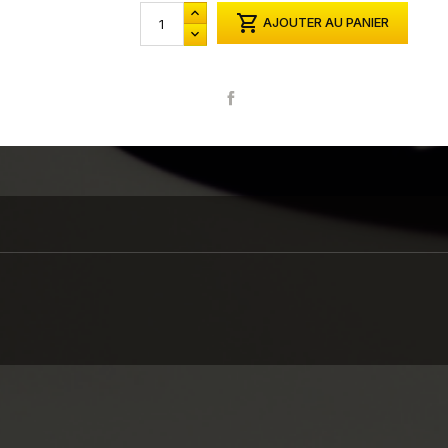

AJOUTER AU PANIER
Partager