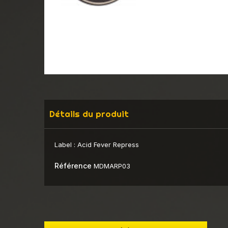
Détails du produit
Label :
Acid Fever Repress
Référence
MDMARP03