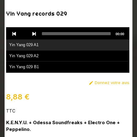
Yin Yang records 029
Audio
00:00
Player
Yin Yang 029 A1
Yin Yang 029 A2
Yin Yang 029 B1
Yin Yang 029 B2
Donnez votre avis

8,88 €
TTC
K.E.N.Y.U. + Odessa Soundfreaks + Electro One +
Peppelino.