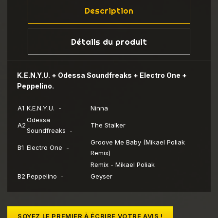
Description
Détails du produit
K.E.N.Y.U. + Odessa Soundfreaks + Electro One +
Peppelino.
A1
K.E.N.Y.U. -
Ninna
Odessa
A2
The Stalker
Soundfreaks -
Groove Me Baby (Mikael Poliak
B1
Electro One -
Remix)
Remix - Mikael Poliak
B2
Peppelino -
Geyser
SOYEZ LE PREMIER À ÉCRIRE VOTRE AVIS !