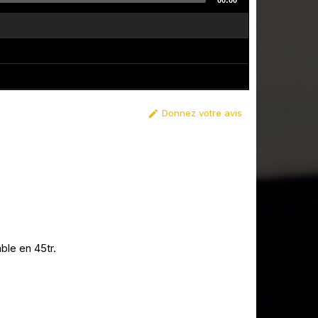
00:00
Donnez votre avis

ble en 45tr.