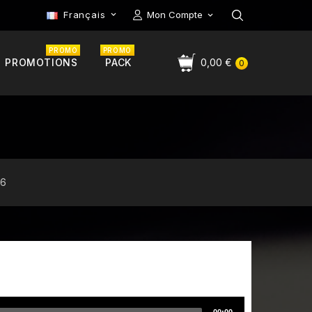
Français
Mon Compte

PROMO
PROMO
PROMOTIONS
PACK
0,00 €
0
06