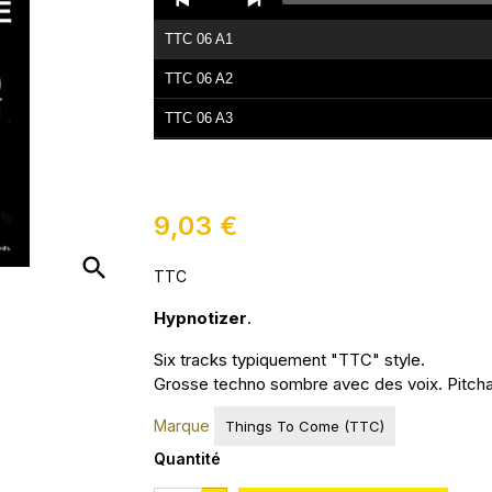
Player
TTC 06 A1
TTC 06 A2
TTC 06 A3
TTC 06 B1
TTC 06 B2
9,03 €
TTC 06 B3
search
TTC
Hypnotizer
.
Six tracks typiquement "TTC" style.
Grosse techno sombre avec des voix. Pitcha
Marque
Things To Come (TTC)
Quantité