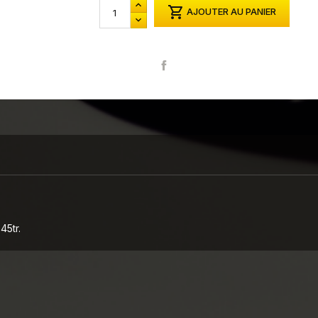

AJOUTER AU PANIER
Partager
45tr.