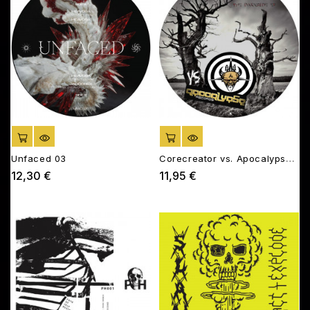
AJOUTER AU PANIER
AJOUTER AU PANIER
Unfaced 03
Corecreator vs. Apocalypse
01
12,30 €
11,95 €
Prix
Prix