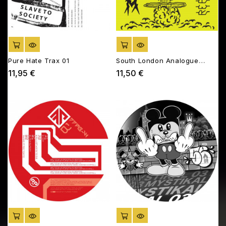
AJOUTER AU PANIER
AJOUTER AU PANIER
Pure Hate Trax 01
South London Analogue
Material 009
11,95 €
11,50 €
Prix
Prix
AJOUTER AU PANIER
AJOUTER AU PANIER