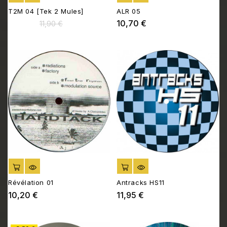
T2M 04 [Tek 2 Mules]
ALR 05
10,35 €
10,70 €
Prix
Prix
Prix
11,90 €
de
base
AJOUTER AU PANIER
AJOUTER AU PANIER
Révélation 01
Antracks HS11
10,20 €
11,95 €
Prix
Prix