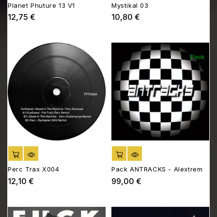
Planet Phuture 13 V1
Mystikal 03
12,75 €
10,80 €
Prix
Prix
Pack
AJOUTER AU PANIER
AJOUTER AU PANIER
Perc Trax X004
Pack ANTRACKS - Alextrem
12,10 €
99,00 €
Prix
Prix