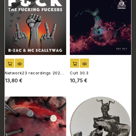
AJOUTER AU PANIER
AJOUTER AU PANIER
Network23 recordings 2025
Cult 30.3
EP1
13,80 €
10,75 €
Prix
Prix