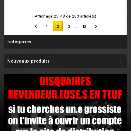
Affichage 25-48 de 283 article(s)


…
1
2
3
12

categories

Nouveaux produits