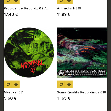
AJOUTER AU PANIER
AJOUTER AU PANIER
Providance Recordz 02 /
Antracks HS19
20th Century Alchemist 02
17,40 €
11,99 €
Prix
Prix
AJOUTER AU PANIER
AJOUTER AU PANIER
Mystikal 07
Soma Quality Recordings 618
9,60 €
11,65 €
Prix
Prix